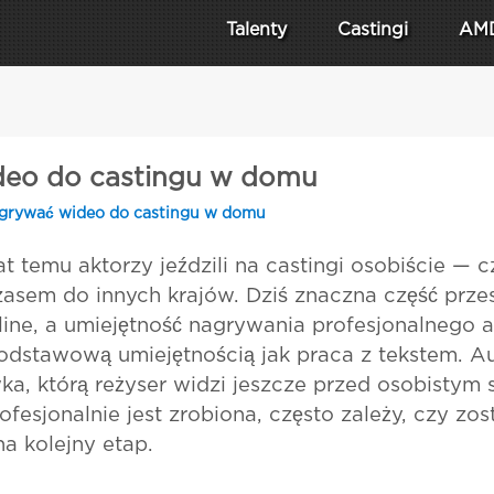
Talenty
Castingi
AM
ideo do castingu w domu
agrywać wideo do castingu w domu
lat temu aktorzy jeździli na castingi osobiście —
zasem do innych krajów. Dziś znaczna część prze
ine, a umiejętność nagrywania profesjonalnego au
odstawową umiejętnością jak praca z tekstem. Au
a, którą reżyser widzi jeszcze przed osobistym 
ofesjonalnie jest zrobiona, często zależy, czy zos
a kolejny etap.