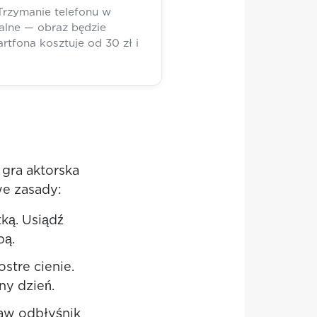
rzymanie telefonu w
alne — obraz będzie
rtfona kosztuje od 30 zł i
 gra aktorska
we zasady:
tką. Usiądź
bą.
stre cienie.
ny dzień.
taw odbłyśnik