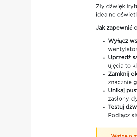
Zły dźwięk iryt
idealne oświetl
Jak zapewnić c
Wyłącz wsz
wentylato
Uprzedź są
ujęcia to 
Zamknij ok
znacznie g
Unikaj pu
zasłony, d
Testuj dźw
Podłącz sł
Ważne o m