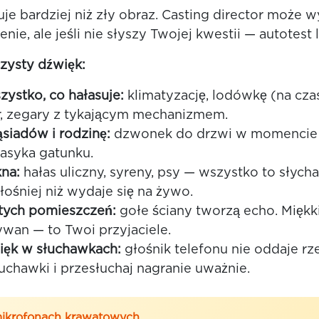
uje bardziej niż zły obraz. Casting director może 
enie, ale jeśli nie słyszy Twojej kwestii — autotest
zysty dźwięk:
ystko, co hałasuje:
klimatyzację, lodówkę (na czas
r, zegary z tykającym mechanizmem.
siadów i rodzinę:
dzwonek do drzwi w momencie 
klasyka gatunku.
na:
hałas uliczny, syreny, psy — wszystko to słych
łośniej niż wydaje się na żywo.
stych pomieszczeń:
gołe ściany tworzą echo. Miękk
ywan — to Twoi przyjaciele.
ięk w słuchawkach:
głośnik telefonu nie oddaje rz
uchawki i przesłuchaj nagranie uważnie.
ikrofonach krawatowych