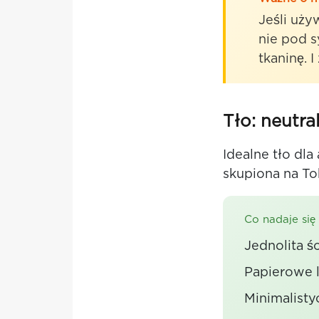
Jeśli uż
nie pod s
tkaninę. 
Tło: neutra
Idealne tło dla
skupiona na To
Co nadaje się 
Jednolita ś
Papierowe l
Minimalisty