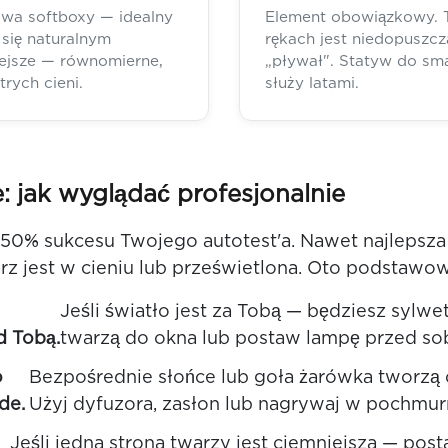
dwa softboxy — idealny
Element obowiązkowy. T
 się naturalnym
rękach jest niedopuszcz
iejsze — równomierne,
„pływał". Statyw do sma
rych cieni.
służy latami.
: jak wyglądać profesjonalnie
 50% sukcesu Twojego autotest'a. Nawet najlepsza
warz jest w cieniu lub prześwietlona. Oto podstawo
Jeśli światło jest za Tobą — będziesz sylwe
d Tobą.
twarzą do okna lub postaw lampę przed so
o
Bezpośrednie słońce lub goła żarówka tworzą o
de.
Użyj dyfuzora, zasłon lub nagrywaj w pochmur
Jeśli jedna strona twarzy jest ciemniejsza — pos