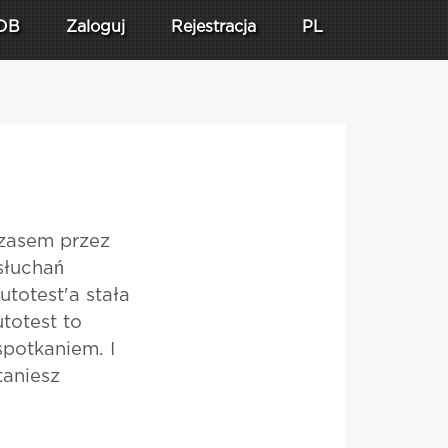
DB
Zaloguj
Rejestracja
PL
 czasem przez
słuchań
totest'a stała
totest to
spotkaniem. I
taniesz