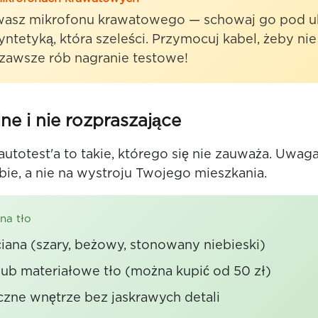
ywasz mikrofonu krawatowego — schowaj go pod ub
yntetyką, która szeleści. Przymocuj kabel, żeby nie 
I zawsze rób nagranie testowe!
lne i nie rozpraszające
 autotest'a to takie, którego się nie zauważa. Uwa
bie, a nie na wystroju Twojego mieszkania.
na tło
ciana (szary, beżowy, stonowany niebieski)
ub materiałowe tło (można kupić od 50 zł)
czne wnętrze bez jaskrawych detali