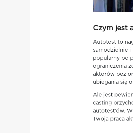
Czym jest 
Autotest to na
samodzielnie i 
popularny po p
ograniczenia z
aktorów bez o
ubiegania się 
Ale jest pewien
casting przycho
autotest'ów. W
Twoja praca ak