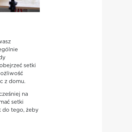
wasz
ególnie
dy
obejrzeć setki
możliwość
ąc z domu.
cześniej na
mać setki
k do tego, żeby