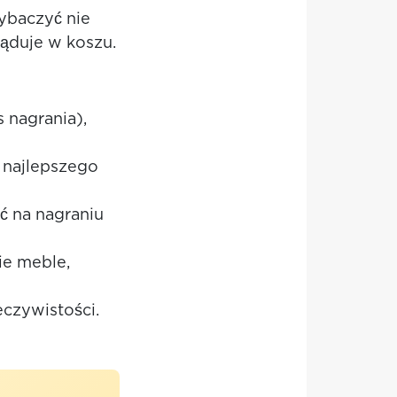
wybaczyć nie
 ląduje w koszu.
 nagrania),
najlepszego
ać na nagraniu
ie meble,
eczywistości.