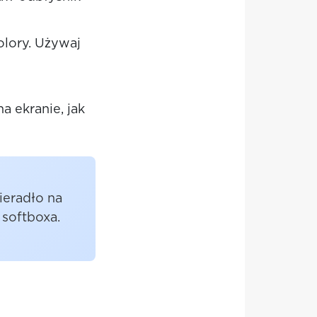
olory. Używaj
a ekranie, jak
ieradło na
 softboxa.