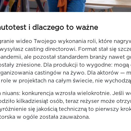
autotest i dlaczego to ważne
granie wideo Twojego wykonania roli, które nagry
wysyłasz casting directorowi. Format stał się szcz
andemii, ale pozostał standardem branży nawet g
ostały zniesione. Dla produkcji to wygodne: mogą 
rganizowania castingów na żywo. Dla aktorów — 
o role w projektach na całym świecie, nie wychodz
 niuans: konkurencja wzrosła wielokrotnie. Jeśli w
dziło kilkadziesiąt osób, teraz reżyser może otrzy
yróżnienie się jakością techniczną to pierwszy kro
torska w ogóle została zauważona.