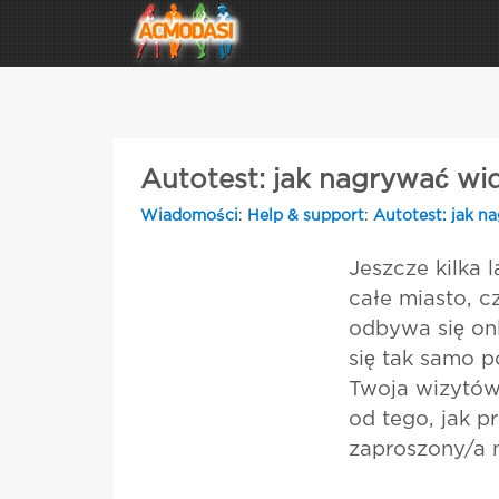
Autotest: jak nagrywać w
Wiadomości
:
Help & support
:
Autotest: jak n
Jeszcze kilka 
całe miasto, c
odbywa się onl
się tak samo p
Twoja wizytówk
od tego, jak pr
zaproszony/a n