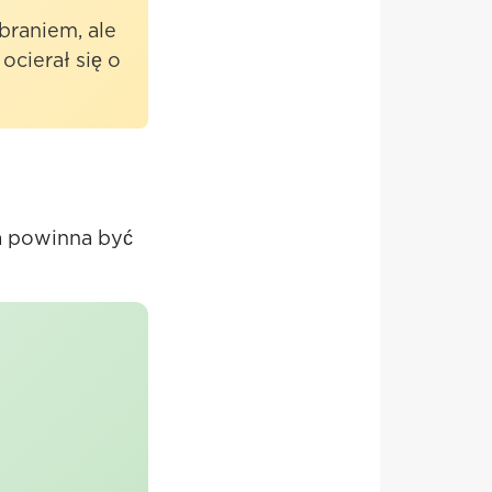
raniem, ale
ocierał się o
ga powinna być